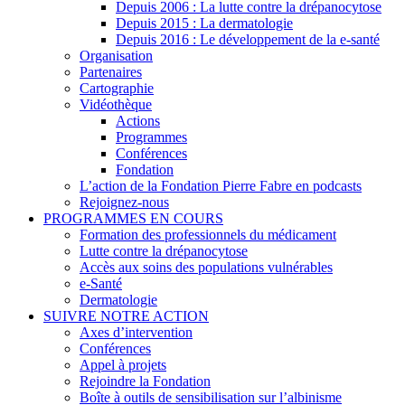
Depuis 2006 : La lutte contre la drépanocytose
Depuis 2015 : La dermatologie
Depuis 2016 : Le développement de la e-santé
Organisation
Partenaires
Cartographie
Vidéothèque
Actions
Programmes
Conférences
Fondation
L’action de la Fondation Pierre Fabre en podcasts
Rejoignez-nous
PROGRAMMES EN COURS
Formation des professionnels du médicament
Lutte contre la drépanocytose
Accès aux soins des populations vulnérables
e-Santé
Dermatologie
SUIVRE NOTRE ACTION
Axes d’intervention
Conférences
Appel à projets
Rejoindre la Fondation
Boîte à outils de sensibilisation sur l’albinisme