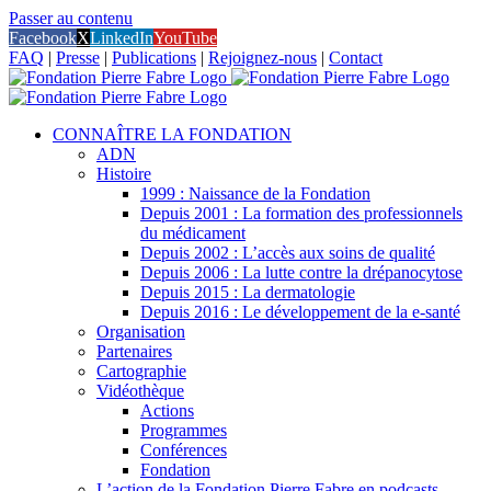
Passer au contenu
Facebook
X
LinkedIn
YouTube
FAQ
|
Presse
|
Publications
|
Rejoignez-nous
|
Contact
CONNAÎTRE LA FONDATION
ADN
Histoire
1999 : Naissance de la Fondation
Depuis 2001 : La formation des professionnels
du médicament
Depuis 2002 : L’accès aux soins de qualité
Depuis 2006 : La lutte contre la drépanocytose
Depuis 2015 : La dermatologie
Depuis 2016 : Le développement de la e-santé
Organisation
Partenaires
Cartographie
Vidéothèque
Actions
Programmes
Conférences
Fondation
L’action de la Fondation Pierre Fabre en podcasts