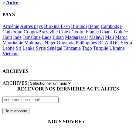
>
Autre
PAYS
Arménie
Autres pays
Burkina Faso
Burundi
Bénin
Cambodge
Cameroun
Congo-Brazaville
Côte d’Ivoire
France
Ghana
Guinée
Haïti
Inde
Jamaïque
Laos
Liban
Madagascar
Malawi
Mali
Maroc
Mauritanie
Multipays
Niger
Ouganda
Philippines
RCA
RDC
Sierra
Leone
Sri Lanka
Syrie
Sénégal
Tanzanie
Togo
Turquie
Ukraine
Vietnam
ARCHIVES
ARCHIVES
RECEVOIR NOS DERNIERES ACTUALITES
NOUS SUIVRE :