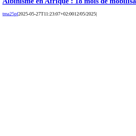
Albinisme en Afrique : 18 mois de mobili
tma25pf
2025-05-27T11:23:07+02:00
12/05/2025
|