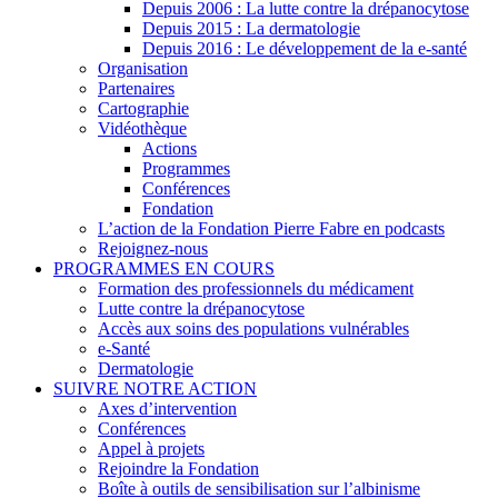
Depuis 2006 : La lutte contre la drépanocytose
Depuis 2015 : La dermatologie
Depuis 2016 : Le développement de la e-santé
Organisation
Partenaires
Cartographie
Vidéothèque
Actions
Programmes
Conférences
Fondation
L’action de la Fondation Pierre Fabre en podcasts
Rejoignez-nous
PROGRAMMES EN COURS
Formation des professionnels du médicament
Lutte contre la drépanocytose
Accès aux soins des populations vulnérables
e-Santé
Dermatologie
SUIVRE NOTRE ACTION
Axes d’intervention
Conférences
Appel à projets
Rejoindre la Fondation
Boîte à outils de sensibilisation sur l’albinisme