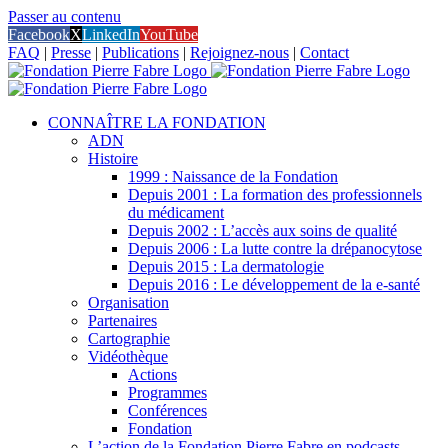
Passer au contenu
Facebook
X
LinkedIn
YouTube
FAQ
|
Presse
|
Publications
|
Rejoignez-nous
|
Contact
CONNAÎTRE LA FONDATION
ADN
Histoire
1999 : Naissance de la Fondation
Depuis 2001 : La formation des professionnels
du médicament
Depuis 2002 : L’accès aux soins de qualité
Depuis 2006 : La lutte contre la drépanocytose
Depuis 2015 : La dermatologie
Depuis 2016 : Le développement de la e-santé
Organisation
Partenaires
Cartographie
Vidéothèque
Actions
Programmes
Conférences
Fondation
L’action de la Fondation Pierre Fabre en podcasts