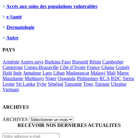
>
Accès aux soins des populations vulnérables
>
e-Santé
>
Dermatologie
>
Autre
PAYS
Arménie
Autres pays
Burkina Faso
Burundi
Bénin
Cambodge
Cameroun
Congo-Brazaville
Côte d’Ivoire
France
Ghana
Guinée
Haïti
Inde
Jamaïque
Laos
Liban
Madagascar
Malawi
Mali
Maroc
Mauritanie
Multipays
Niger
Ouganda
Philippines
RCA
RDC
Sierra
Leone
Sri Lanka
Syrie
Sénégal
Tanzanie
Togo
Turquie
Ukraine
Vietnam
ARCHIVES
ARCHIVES
RECEVOIR NOS DERNIERES ACTUALITES