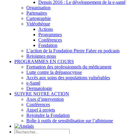
Depuis 2016 : Le développement de la e-santé
Organisation
Partenaires
Cartographie
Vidéothèque
Actions
Programmes
Conférences
Fondation
L’action de la Fondation Pierre Fabre en podcasts
Rejoignez-nous
PROGRAMMES EN COURS
Formation des professionnels du médicament
Lutte contre la drépanocytose
Accès aux soins des populations vulnérables
e-Santé
Dermatologie
SUIVRE NOTRE ACTION
Axes d’intervention
Conférences
Appel à projets
Rejoindre la Fondation
Boîte à outils de sensibilisation sur l’albinisme
Rechercher: