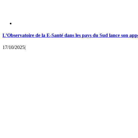
L’Observatoire de la E-Santé dans les pays du Sud lance son appe
17/10/2025
|