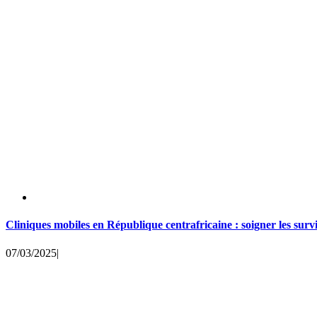
Cliniques mobiles en République centrafricaine : soigner les surv
07/03/2025
|