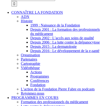
CONNAÎTRE LA FONDATION
ADN
Histoire
1999 : Naissance de la Fondation
Depuis 2001 : La formation des professionnels
du médicament
Depuis 2002 : L’accès aux soins de qualité
Depuis 2006 : La lutte contre la drépanocytose
Depuis 2015 : La dermatologie
Depuis 2016 : Le développement de la e-santé
Organisation
Partenaires
Cartographie
Vidéothèque
Actions
Programmes
Conférences
Fondation
L’action de la Fondation Pierre Fabre en podcasts
Rejoignez-nous
PROGRAMMES EN COURS
Formation des professionnels du médicament