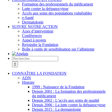
Formation des professionnels du médicament
Lutte contre la drépanocytose
Accès aux soins des populations vulnérables
e-Santé
Dermatologie
SUIVRE NOTRE ACTION
Axes d’intervention
Conférences
Appel à projets
Rejoindre la Fondation
Boîte à outils de sensibilisation sur l’albinisme
Rechercher:
CONNAÎTRE LA FONDATION
ADN
Histoire
1999 : Naissance de la Fondation
Depuis 2001 : La formation des professionnels
du médicament
Depuis 2002 : L’accès aux soins de qualité
Depuis 2006 : La lutte contre la drépanocytose
Depuis 2015 : La dermatologie