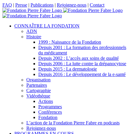
Passer
Facebook
X
LinkedIn
YouTube
FAQ
|
Presse
|
Publications
|
Rejoignez-nous
|
Contact
au
contenu
CONNAÎTRE LA FONDATION
ADN
Histoire
1999 : Naissance de la Fondation
Depuis 2001 : La formation des professionnels
du médicament
Depuis 2002 : L’accès aux soins de qualité
Depuis 2006 : La lutte contre la drépanocytose
Depuis 2015 : La dermatologie
Depuis 2016 : Le développement de la e-santé
Organisation
Partenaires
Cartographie
Vidéothèque
Actions
Programmes
Conférences
Fondation
L’action de la Fondation Pierre Fabre en podcasts
Rejoignez-nous
PROGRAMMES EN COURS