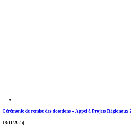
Cérémonie de remise des dotations – Appel à Projets Régionaux 
18/11/2025
|