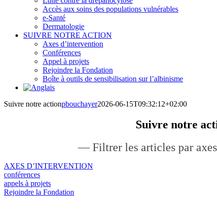
Lutte contre la drépanocytose
Accès aux soins des populations vulnérables
e-Santé
Dermatologie
SUIVRE NOTRE ACTION
Axes d’intervention
Conférences
Appel à projets
Rejoindre la Fondation
Boîte à outils de sensibilisation sur l’albinisme
Suivre notre action
pbouchayer
2026-06-15T09:32:12+02:00
Suivre notre act
— Filtrer les articles par ax
AXES D’INTERVENTION
conférences
appels à projets
Rejoindre la Fondation