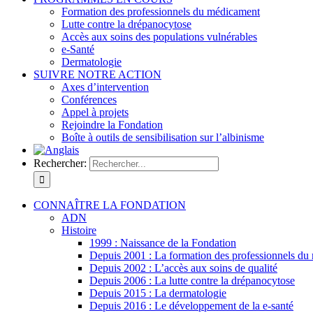
Formation des professionnels du médicament
Lutte contre la drépanocytose
Accès aux soins des populations vulnérables
e-Santé
Dermatologie
SUIVRE NOTRE ACTION
Axes d’intervention
Conférences
Appel à projets
Rejoindre la Fondation
Boîte à outils de sensibilisation sur l’albinisme
Rechercher:
CONNAÎTRE LA FONDATION
ADN
Histoire
1999 : Naissance de la Fondation
Depuis 2001 : La formation des professionnels d
Depuis 2002 : L’accès aux soins de qualité
Depuis 2006 : La lutte contre la drépanocytose
Depuis 2015 : La dermatologie
Depuis 2016 : Le développement de la e-santé