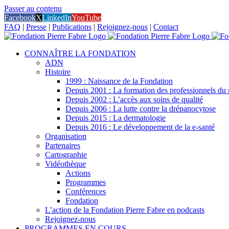
Passer au contenu
Facebook
X
LinkedIn
YouTube
FAQ
|
Presse
|
Publications
|
Rejoignez-nous
|
Contact
CONNAÎTRE LA FONDATION
ADN
Histoire
1999 : Naissance de la Fondation
Depuis 2001 : La formation des professionnels d
Depuis 2002 : L’accès aux soins de qualité
Depuis 2006 : La lutte contre la drépanocytose
Depuis 2015 : La dermatologie
Depuis 2016 : Le développement de la e-santé
Organisation
Partenaires
Cartographie
Vidéothèque
Actions
Programmes
Conférences
Fondation
L’action de la Fondation Pierre Fabre en podcasts
Rejoignez-nous
PROGRAMMES EN COURS