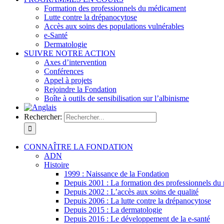
Formation des professionnels du médicament
Lutte contre la drépanocytose
Accès aux soins des populations vulnérables
e-Santé
Dermatologie
SUIVRE NOTRE ACTION
Axes d’intervention
Conférences
Appel à projets
Rejoindre la Fondation
Boîte à outils de sensibilisation sur l’albinisme
Rechercher:
CONNAÎTRE LA FONDATION
ADN
Histoire
1999 : Naissance de la Fondation
Depuis 2001 : La formation des professionnels d
Depuis 2002 : L’accès aux soins de qualité
Depuis 2006 : La lutte contre la drépanocytose
Depuis 2015 : La dermatologie
Depuis 2016 : Le développement de la e-santé