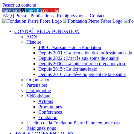
Passer au contenu
Facebook
X
LinkedIn
YouTube
FAQ
|
Presse
|
Publications
|
Rejoignez-nous
|
Contact
CONNAÎTRE LA FONDATION
ADN
Histoire
1999 : Naissance de la Fondation
Depuis 2001 : La formation des professionnels d
Depuis 2002 : L’accès aux soins de qualité
Depuis 2006 : La lutte contre la drépanocytose
Depuis 2015 : La dermatologie
Depuis 2016 : Le développement de la e-santé
Organisation
Partenaires
Cartographie
Vidéothèque
Actions
Programmes
Conférences
Fondation
L’action de la Fondation Pierre Fabre en podcasts
Rejoignez-nous
PROGRAMMES EN COURS