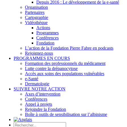
Depuis 2016 : Le développement de la e-santé
Organisation
Partenaires
Cartographie
Vidéothèque
Actions
Programmes
Conférences
Fondation
L’action de la Fondation Pierre Fabre en podcasts
Rejoignez-nous
PROGRAMMES EN COURS
Formation des professionnels du médicament
Lutte contre la drépanocytose
Accès aux soins des populations vulnérables
e-Santé
Dermatologie
SUIVRE NOTRE ACTION
Axes d’intervention
Conférences
Appel à projets
Rejoindre la Fondation
Boîte à outils de sensibilisation sur l’albinisme
Rechercher: