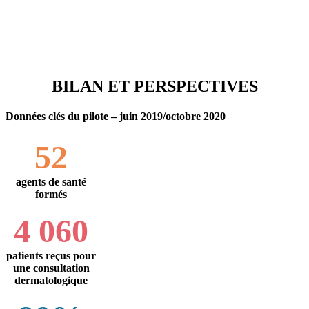
apporter sa pierre à l’édifice. »
Professeur Vincent Pitché
Chef du service de dermatologie au CHU Sylvanus
Olympio de Lomé, Togo
BILAN ET PERSPECTIVES
Données clés du pilote – juin 2019/octobre 2020
52
agents de santé
formés
4 060
patients reçus pour
une consultation
dermatologique