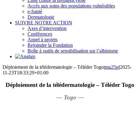
Lutte contre la drépanocytose
Accès aux soins des populations vulnérables
e-Santé
Dermatologie
SUIVRE NOTRE ACTION
Axes d’intervention
Conférences
Appel à projets
Rejoindre la Fondation
Boîte à outils de sensibilisation sur l’albinisme
Déploiement de la télédermatologie – Téléder Togo
tma25pf
2025-
11-23T18:33:29+01:00
Déploiement de la télédermatologie – Téléder Togo
— Togo —