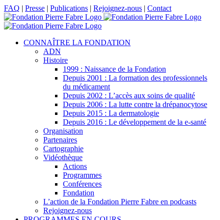
Passer
Facebook
X
LinkedIn
YouTube
FAQ
|
Presse
|
Publications
|
Rejoignez-nous
|
Contact
au
contenu
CONNAÎTRE LA FONDATION
ADN
Histoire
1999 : Naissance de la Fondation
Depuis 2001 : La formation des professionnels
du médicament
Depuis 2002 : L’accès aux soins de qualité
Depuis 2006 : La lutte contre la drépanocytose
Depuis 2015 : La dermatologie
Depuis 2016 : Le développement de la e-santé
Organisation
Partenaires
Cartographie
Vidéothèque
Actions
Programmes
Conférences
Fondation
L’action de la Fondation Pierre Fabre en podcasts
Rejoignez-nous
PROGRAMMES EN COURS