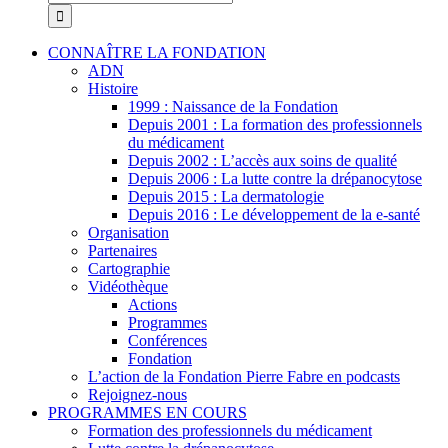
CONNAÎTRE LA FONDATION
ADN
Histoire
1999 : Naissance de la Fondation
Depuis 2001 : La formation des professionnels
du médicament
Depuis 2002 : L’accès aux soins de qualité
Depuis 2006 : La lutte contre la drépanocytose
Depuis 2015 : La dermatologie
Depuis 2016 : Le développement de la e-santé
Organisation
Partenaires
Cartographie
Vidéothèque
Actions
Programmes
Conférences
Fondation
L’action de la Fondation Pierre Fabre en podcasts
Rejoignez-nous
PROGRAMMES EN COURS
Formation des professionnels du médicament