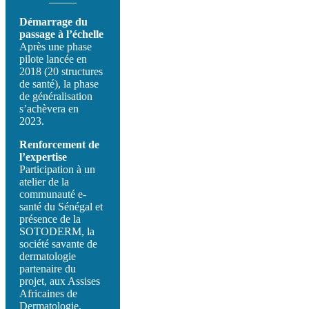
Démarrage du
passage à l’échelle
Après une phase
pilote lancée en
2018 (20 structures
de santé), la phase
de généralisation
s’achèvera en
2023.
Renforcement de
l’expertise
Participation à un
atelier de la
communauté e-
santé du Sénégal et
présence de la
SOTODERM, la
société savante de
dermatologie
partenaire du
projet, aux Assises
Africaines de
Dermatologie.