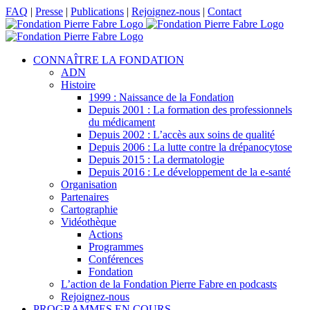
Passer
Facebook
X
LinkedIn
YouTube
FAQ
|
Presse
|
Publications
|
Rejoignez-nous
|
Contact
au
contenu
CONNAÎTRE LA FONDATION
ADN
Histoire
1999 : Naissance de la Fondation
Depuis 2001 : La formation des professionnels
du médicament
Depuis 2002 : L’accès aux soins de qualité
Depuis 2006 : La lutte contre la drépanocytose
Depuis 2015 : La dermatologie
Depuis 2016 : Le développement de la e-santé
Organisation
Partenaires
Cartographie
Vidéothèque
Actions
Programmes
Conférences
Fondation
L’action de la Fondation Pierre Fabre en podcasts
Rejoignez-nous
PROGRAMMES EN COURS