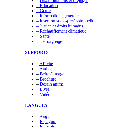
–
Discriminations et préjugés
– Education
– Genre
– Informations générales
– Insertion socio-professionnelle
– Justice et droits humains
– Réchauffement climatique
– Santé
– Témoignage
SUPPORTS
–
Affiche
–
Audio
–
Boîte à image
–
Brochure
–
Dessin animé
–
Livre
–
Vidéo
LANGUES
–
Anglais
–
Espagnol
–
Français