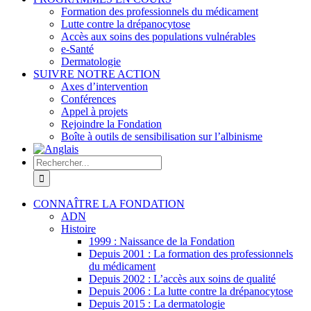
Formation des professionnels du médicament
Lutte contre la drépanocytose
Accès aux soins des populations vulnérables
e-Santé
Dermatologie
SUIVRE NOTRE ACTION
Axes d’intervention
Conférences
Appel à projets
Rejoindre la Fondation
Boîte à outils de sensibilisation sur l’albinisme
Rechercher:
CONNAÎTRE LA FONDATION
ADN
Histoire
1999 : Naissance de la Fondation
Depuis 2001 : La formation des professionnels
du médicament
Depuis 2002 : L’accès aux soins de qualité
Depuis 2006 : La lutte contre la drépanocytose
Depuis 2015 : La dermatologie