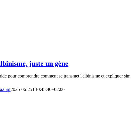
lbinisme, juste un gène
ide pour comprendre comment se transmet l'albinisme et expliquer simp
a25pf
2025-06-25T10:45:46+02:00