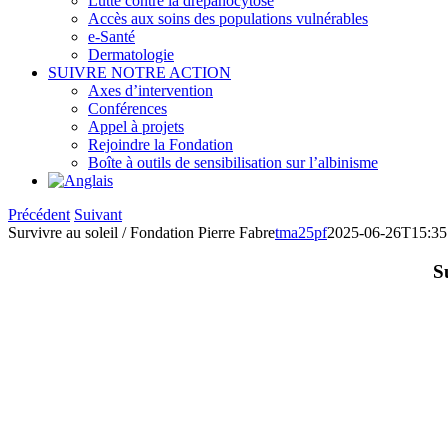
Lutte contre la drépanocytose
Accès aux soins des populations vulnérables
e-Santé
Dermatologie
SUIVRE NOTRE ACTION
Axes d’intervention
Conférences
Appel à projets
Rejoindre la Fondation
Boîte à outils de sensibilisation sur l’albinisme
Précédent
Suivant
Survivre au soleil / Fondation Pierre Fabre
tma25pf
2025-06-26T15:35
S