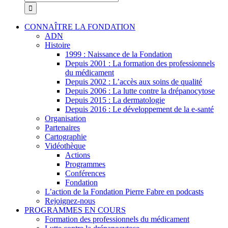
CONNAÎTRE LA FONDATION
ADN
Histoire
1999 : Naissance de la Fondation
Depuis 2001 : La formation des professionnels
du médicament
Depuis 2002 : L’accès aux soins de qualité
Depuis 2006 : La lutte contre la drépanocytose
Depuis 2015 : La dermatologie
Depuis 2016 : Le développement de la e-santé
Organisation
Partenaires
Cartographie
Vidéothèque
Actions
Programmes
Conférences
Fondation
L’action de la Fondation Pierre Fabre en podcasts
Rejoignez-nous
PROGRAMMES EN COURS
Formation des professionnels du médicament