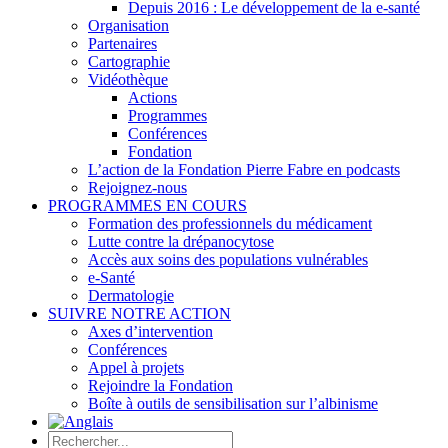
Depuis 2016 : Le développement de la e-santé
Organisation
Partenaires
Cartographie
Vidéothèque
Actions
Programmes
Conférences
Fondation
L’action de la Fondation Pierre Fabre en podcasts
Rejoignez-nous
PROGRAMMES EN COURS
Formation des professionnels du médicament
Lutte contre la drépanocytose
Accès aux soins des populations vulnérables
e-Santé
Dermatologie
SUIVRE NOTRE ACTION
Axes d’intervention
Conférences
Appel à projets
Rejoindre la Fondation
Boîte à outils de sensibilisation sur l’albinisme
Rechercher: