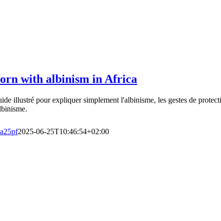
orn with albinism in Africa
ide illustré pour expliquer simplement l'albinisme, les gestes de protec
albinisme.
a25pf
2025-06-25T10:46:54+02:00