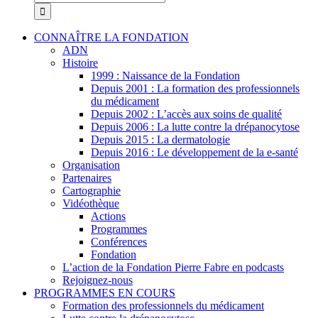
CONNAÎTRE LA FONDATION
ADN
Histoire
1999 : Naissance de la Fondation
Depuis 2001 : La formation des professionnels
du médicament
Depuis 2002 : L’accès aux soins de qualité
Depuis 2006 : La lutte contre la drépanocytose
Depuis 2015 : La dermatologie
Depuis 2016 : Le développement de la e-santé
Organisation
Partenaires
Cartographie
Vidéothèque
Actions
Programmes
Conférences
Fondation
L’action de la Fondation Pierre Fabre en podcasts
Rejoignez-nous
PROGRAMMES EN COURS
Formation des professionnels du médicament