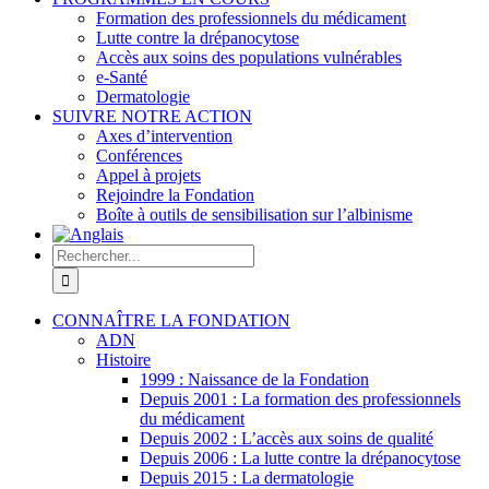
Formation des professionnels du médicament
Lutte contre la drépanocytose
Accès aux soins des populations vulnérables
e-Santé
Dermatologie
SUIVRE NOTRE ACTION
Axes d’intervention
Conférences
Appel à projets
Rejoindre la Fondation
Boîte à outils de sensibilisation sur l’albinisme
Rechercher:
CONNAÎTRE LA FONDATION
ADN
Histoire
1999 : Naissance de la Fondation
Depuis 2001 : La formation des professionnels
du médicament
Depuis 2002 : L’accès aux soins de qualité
Depuis 2006 : La lutte contre la drépanocytose
Depuis 2015 : La dermatologie