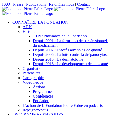
Passer
Facebook
X
LinkedIn
YouTube
FAQ
|
Presse
|
Publications
|
Rejoignez-nous
|
Contact
au
contenu
CONNAÎTRE LA FONDATION
ADN
Histoire
1999 : Naissance de la Fondation
Depuis 2001 : La formation des professionnels
du médicament
Depuis 2002 : L’accès aux soins de qualité
Depuis 2006 : La lutte contre la drépanocytose
Depuis 2015 : La dermatologie
Depuis 2016 : Le développement de la e-santé
Organisation
Partenaires
Cartographie
Vidéothèque
Actions
Programmes
Conférences
Fondation
L’action de la Fondation Pierre Fabre en podcasts
Rejoignez-nous
PROGRAMMES EN COURS