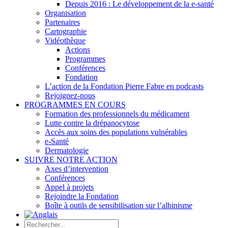
Depuis 2016 : Le développement de la e-santé
Organisation
Partenaires
Cartographie
Vidéothèque
Actions
Programmes
Conférences
Fondation
L’action de la Fondation Pierre Fabre en podcasts
Rejoignez-nous
PROGRAMMES EN COURS
Formation des professionnels du médicament
Lutte contre la drépanocytose
Accès aux soins des populations vulnérables
e-Santé
Dermatologie
SUIVRE NOTRE ACTION
Axes d’intervention
Conférences
Appel à projets
Rejoindre la Fondation
Boîte à outils de sensibilisation sur l’albinisme
Rechercher: