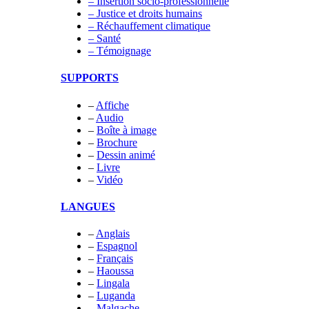
– Insertion socio-professionnelle
– Justice et droits humains
– Réchauffement climatique
– Santé
– Témoignage
SUPPORTS
–
Affiche
–
Audio
–
Boîte à image
–
Brochure
–
Dessin animé
–
Livre
–
Vidéo
LANGUES
–
Anglais
–
Espagnol
–
Français
–
Haoussa
–
Lingala
–
Luganda
–
Malgache