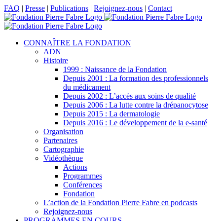
Passer
Facebook
X
LinkedIn
YouTube
FAQ
|
Presse
|
Publications
|
Rejoignez-nous
|
Contact
au
contenu
CONNAÎTRE LA FONDATION
ADN
Histoire
1999 : Naissance de la Fondation
Depuis 2001 : La formation des professionnels
du médicament
Depuis 2002 : L’accès aux soins de qualité
Depuis 2006 : La lutte contre la drépanocytose
Depuis 2015 : La dermatologie
Depuis 2016 : Le développement de la e-santé
Organisation
Partenaires
Cartographie
Vidéothèque
Actions
Programmes
Conférences
Fondation
L’action de la Fondation Pierre Fabre en podcasts
Rejoignez-nous
PROGRAMMES EN COURS