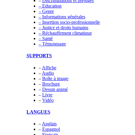
–
Discriminations et préjugés
– Education
– Genre
– Informations générales
– Insertion socio-professionnelle
– Justice et droits humains
– Réchauffement climatique
– Santé
– Témoignage
SUPPORTS
–
Affiche
–
Audio
–
Boîte à image
–
Brochure
–
Dessin animé
–
Livre
–
Vidéo
LANGUES
–
Anglais
–
Espagnol
–
Français