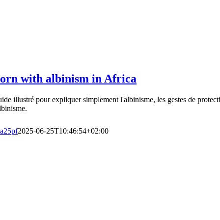
orn with albinism in Africa
ide illustré pour expliquer simplement l'albinisme, les gestes de protec
albinisme.
a25pf
2025-06-25T10:46:54+02:00