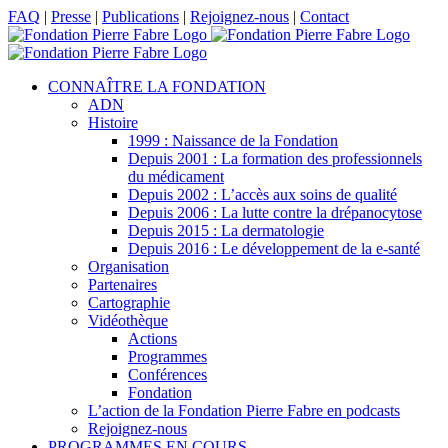
Passer
Facebook
X
LinkedIn
YouTube
FAQ
|
Presse
|
Publications
|
Rejoignez-nous
|
Contact
au
contenu
CONNAÎTRE LA FONDATION
ADN
Histoire
1999 : Naissance de la Fondation
Depuis 2001 : La formation des professionnels
du médicament
Depuis 2002 : L’accès aux soins de qualité
Depuis 2006 : La lutte contre la drépanocytose
Depuis 2015 : La dermatologie
Depuis 2016 : Le développement de la e-santé
Organisation
Partenaires
Cartographie
Vidéothèque
Actions
Programmes
Conférences
Fondation
L’action de la Fondation Pierre Fabre en podcasts
Rejoignez-nous
PROGRAMMES EN COURS