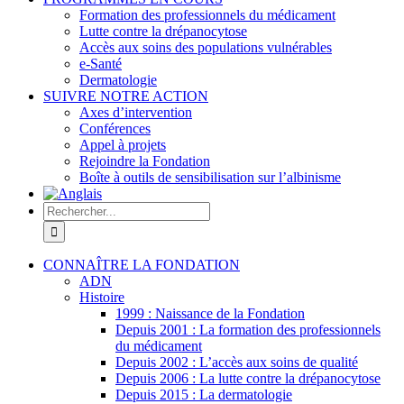
Formation des professionnels du médicament
Lutte contre la drépanocytose
Accès aux soins des populations vulnérables
e-Santé
Dermatologie
SUIVRE NOTRE ACTION
Axes d’intervention
Conférences
Appel à projets
Rejoindre la Fondation
Boîte à outils de sensibilisation sur l’albinisme
Rechercher:
CONNAÎTRE LA FONDATION
ADN
Histoire
1999 : Naissance de la Fondation
Depuis 2001 : La formation des professionnels
du médicament
Depuis 2002 : L’accès aux soins de qualité
Depuis 2006 : La lutte contre la drépanocytose
Depuis 2015 : La dermatologie