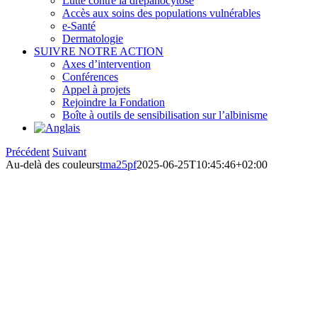
Lutte contre la drépanocytose
Accès aux soins des populations vulnérables
e-Santé
Dermatologie
SUIVRE NOTRE ACTION
Axes d’intervention
Conférences
Appel à projets
Rejoindre la Fondation
Boîte à outils de sensibilisation sur l’albinisme
Précédent
Suivant
Au-delà des couleurs
tma25pf
2025-06-25T10:45:46+02:00