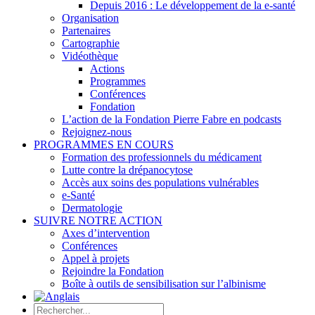
Depuis 2016 : Le développement de la e-santé
Organisation
Partenaires
Cartographie
Vidéothèque
Actions
Programmes
Conférences
Fondation
L’action de la Fondation Pierre Fabre en podcasts
Rejoignez-nous
PROGRAMMES EN COURS
Formation des professionnels du médicament
Lutte contre la drépanocytose
Accès aux soins des populations vulnérables
e-Santé
Dermatologie
SUIVRE NOTRE ACTION
Axes d’intervention
Conférences
Appel à projets
Rejoindre la Fondation
Boîte à outils de sensibilisation sur l’albinisme
Rechercher: