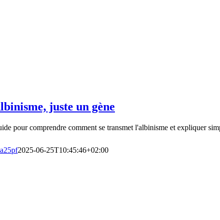
lbinisme, juste un gène
ide pour comprendre comment se transmet l'albinisme et expliquer simp
a25pf
2025-06-25T10:45:46+02:00