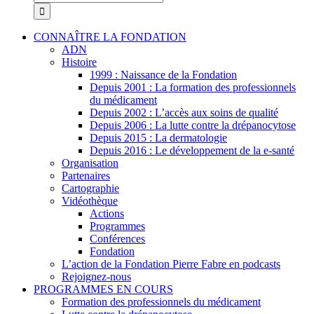
CONNAÎTRE LA FONDATION
ADN
Histoire
1999 : Naissance de la Fondation
Depuis 2001 : La formation des professionnels
du médicament
Depuis 2002 : L’accès aux soins de qualité
Depuis 2006 : La lutte contre la drépanocytose
Depuis 2015 : La dermatologie
Depuis 2016 : Le développement de la e-santé
Organisation
Partenaires
Cartographie
Vidéothèque
Actions
Programmes
Conférences
Fondation
L’action de la Fondation Pierre Fabre en podcasts
Rejoignez-nous
PROGRAMMES EN COURS
Formation des professionnels du médicament